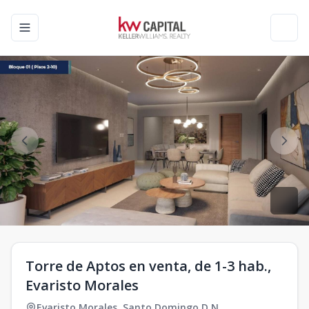
Toggle navigation menu
Toggl
Torre de Aptos en venta, de 1-3 hab.,
Evaristo Morales
Evaristo Morales
,
Santo Domingo D.N.