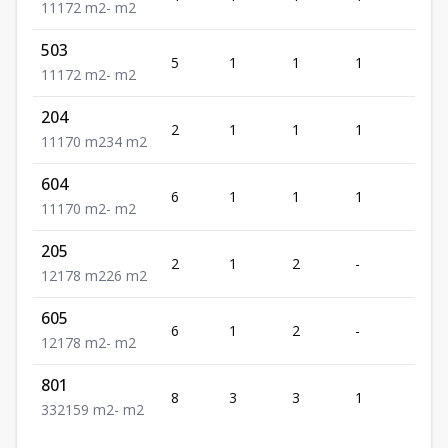
1
1
1
72
m2
-
m2
503
5
1
1
1
1
1
1
1
72
m2
-
m2
204
2
1
1
1
1
1
1
1
70
m2
34
m2
604
6
1
1
1
1
1
1
1
70
m2
-
m2
205
2
1
2
-
1
1
2
1
78
m2
26
m2
605
6
1
2
-
1
1
2
1
78
m2
-
m2
801
8
3
3
1
2
3
3
2
159
m2
-
m2