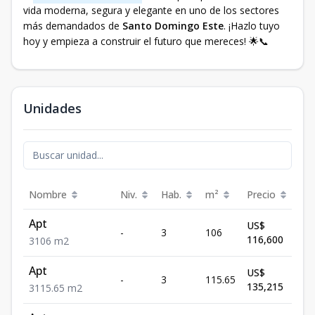
vida moderna, segura y elegante en uno de los sectores
más demandados de
Santo Domingo Este
. ¡Hazlo tuyo
hoy y empieza a construir el futuro que mereces! 🌟📞
Unidades
Nombre
Niv.
Hab.
m²
Precio
Est
Apt
US$
-
3
106
Dis
116,600
3
106
m2
Apt
US$
-
3
115.65
Dis
135,215
3
115.65
m2