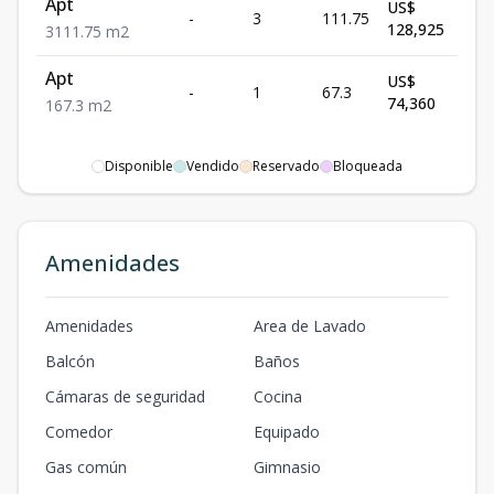
Apt
US$
-
3
111.75
Dis
128,925
3
111.75
m2
Apt
US$
-
1
67.3
Dis
74,360
1
67.3
m2
Disponible
Vendido
Reservado
Bloqueada
Amenidades
Amenidades
Area de Lavado
Balcón
Baños
Cámaras de seguridad
Cocina
Comedor
Equipado
Gas común
Gimnasio