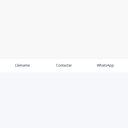
Llámame
Contactar
WhatsApp
Keller Williams Realty, Empresa de Bienes Raíces con