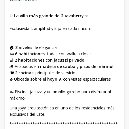
✨
La villa más grande de Guavaberry
✨
Exclusividad, amplitud y lujo en cada rincón.
🏠
3 niveles
de elegancia
🛏️
6 habitaciones
, todas con walk-in closet
🛁
2 habitaciones con jacuzzi privado
🪵 Acabados en
madera de caoba
y
pisos de mármol
🍽️
2 cocinas
: principal + de servicio
⛳ Ubicada
sobre el hoyo 9
, con vistas espectaculares
🏊 Piscina, jacuzzi y un amplio gazebo para disfrutar al
máximo
Una joya arquitectónica en uno de los residenciales más
exclusivos del Este.
***********************************************