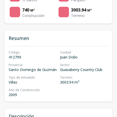
740
3003.94
M²
M²
Construcción
Terreno
Resumen
Código
:
Ciudad
:
412799
Juan Dolio
Provincia
:
Sector
:
Santo Domingo de Guzmán
Guavaberry Country Club
Tipo de inmueble
:
Terreno
:
Villas
3003.94 m²
Año de Construcción
:
2009
Descripción