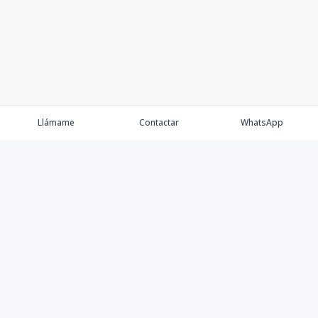
Llámame
Contactar
WhatsApp
Keller Williams Realty, Empresa de Bienes Raíces con
presencia en los cinco Continentes y 40 años en el
Mercado Inmobiliario.