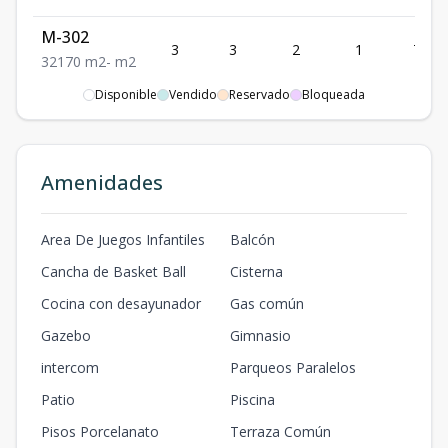
M-302
3
3
2
1
70
3
2
1
70
m2
-
m2
Disponible
Vendido
Reservado
Bloqueada
M-201
2
3
2
1
70
3
2
1
70
m2
-
m2
M-101
Amenidades
1
3
2
1
70
3
2
1
70
m2
-
m2
J-402
Area De Juegos Infantiles
Balcón
4
3
1
1
65
3
1
1
65
m2
-
m2
Cancha de Basket Ball
Cisterna
Cocina con desayunador
Gas común
Gazebo
Gimnasio
intercom
Parqueos Paralelos
Patio
Piscina
Pisos Porcelanato
Terraza Común