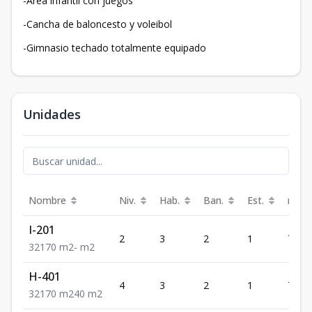
-Área infantil con juegos
-Cancha de baloncesto y voleibol
-Gimnasio techado totalmente equipado
Unidades
Nombre
Niv.
Hab.
Ban.
Est.
m²
I-201
2
3
2
1
70
3
2
1
70
m2
-
m2
H-401
4
3
2
1
70
3
2
1
70
m2
40
m2