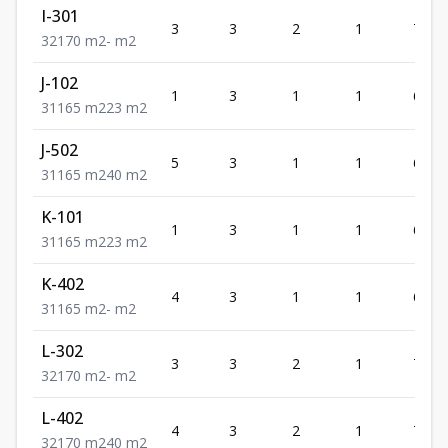
I-301
3
3
2
1
70
3
2
1
70
m2
-
m2
J-102
1
3
1
1
65
3
1
1
65
m2
23
m2
J-502
5
3
1
1
65
3
1
1
65
m2
40
m2
K-101
1
3
1
1
65
3
1
1
65
m2
23
m2
K-402
4
3
1
1
65
3
1
1
65
m2
-
m2
L-302
3
3
2
1
70
3
2
1
70
m2
-
m2
L-402
4
3
2
1
70
3
2
1
70
m2
40
m2