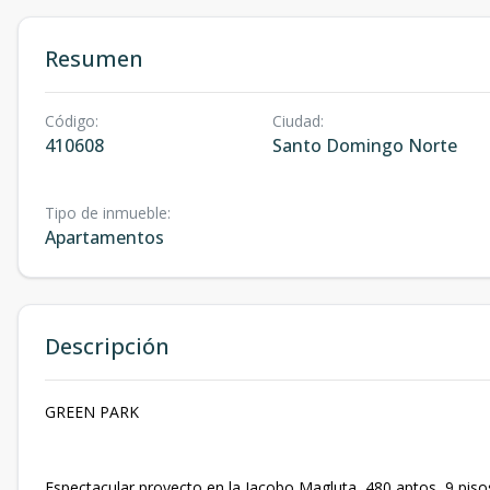
Resumen
Código
:
Ciudad
:
410608
Santo Domingo Norte
Tipo de inmueble
:
Apartamentos
Descripción
GREEN PARK
Espectacular proyecto en la Jacobo Magluta, 480 aptos, 9 pisos