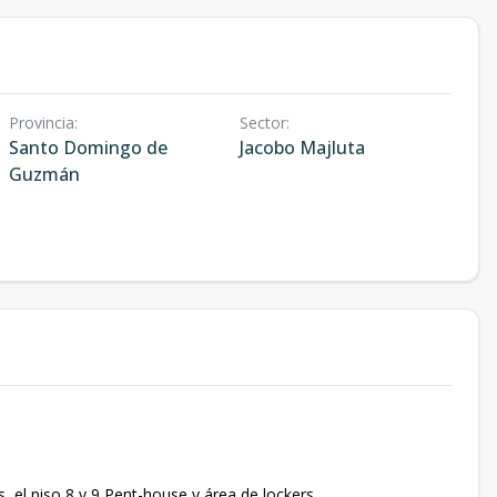
Provincia
:
Sector
:
Santo Domingo de
Jacobo Majluta
Guzmán
, el piso 8 y 9 Pent-house y área de lockers.