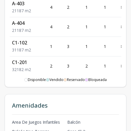
A-403
4
2
1
1
87
2
1
1
87
m2
A-404
4
2
1
1
87
2
1
1
87
m2
C1-102
1
3
1
1
87
3
1
1
87
m2
C1-201
2
3
2
1
82
3
2
1
82
m2
Disponible
Vendido
Reservado
Bloqueada
C1-202
2
3
2
1
82
3
2
1
82
m2
C1-203
Amenidades
2
3
2
1
82
3
2
1
82
m2
C1-204
Area De Juegos Infantiles
Balcón
2
3
2
1
82
3
2
1
82
m2