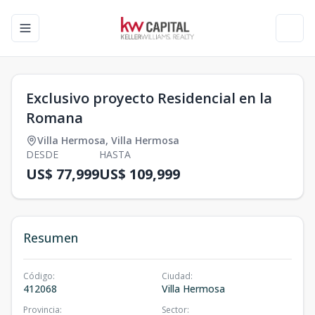
Toggle navigation menu
Toggl
Exclusivo proyecto Residencial en la
Romana
Villa Hermosa
,
Villa Hermosa
DESDE
HASTA
US$ 77,999
US$ 109,999
Resumen
Código
:
Ciudad
:
412068
Villa Hermosa
Provincia
:
Sector
: