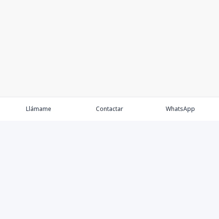
Llámame
Contactar
WhatsApp
Keller Williams Realty, Empresa de Bienes Raíces con