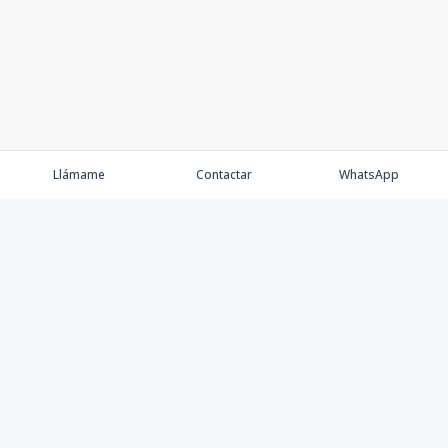
Llámame
Contactar
WhatsApp
Keller Williams Realty, Empresa de Bienes Raíces con
presencia en los cinco Continentes y 40 años en el
Mercado Inmobiliario.