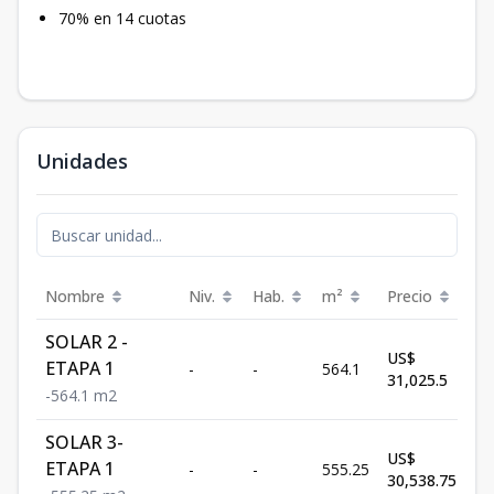
70% en 14 cuotas
Unidades
Nombre
Niv.
Hab.
m²
Precio
E
SOLAR 2 -
US$
ETAPA 1
-
-
564.1
D
31,025.5
-
564.1
m2
SOLAR 3-
US$
ETAPA 1
-
-
555.25
D
30,538.75