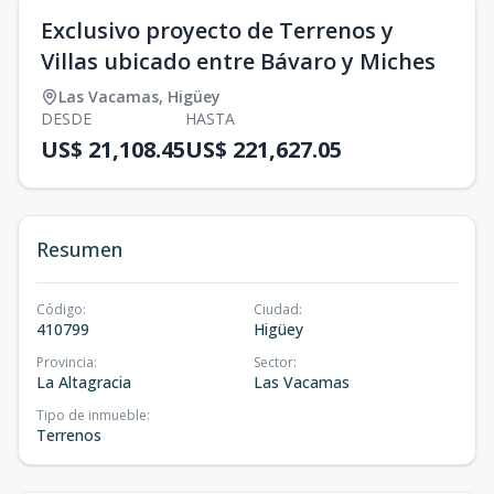
Exclusivo proyecto de Terrenos y
Villas ubicado entre Bávaro y Miches
Las Vacamas
,
Higüey
DESDE
HASTA
US$ 21,108.45
US$ 221,627.05
Resumen
Código
:
Ciudad
:
410799
Higüey
Provincia
:
Sector
:
La Altagracia
Las Vacamas
Tipo de inmueble
:
Terrenos