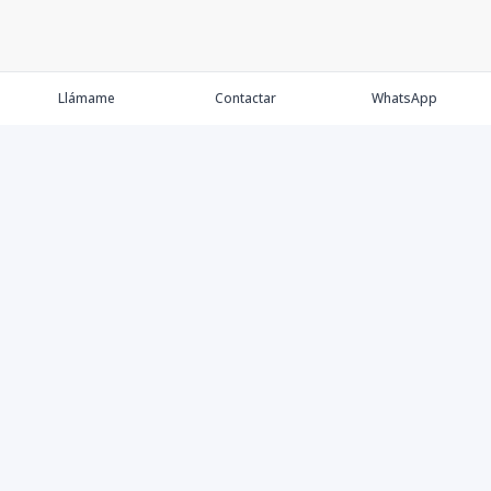
Llámame
Contactar
WhatsApp
Keller Williams Realty, Empresa de Bienes Raíces con
presencia en los cinco Continentes y 40 años en el
Mercado Inmobiliario.
Contáctanos