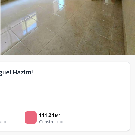
guel Hazim!
111.24
M²
ueo
Construcción