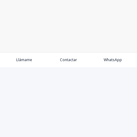
Llámame
Contactar
WhatsApp
Keller Williams Realty, Empresa de Bienes Raíces con
presencia en los cinco Continentes y 40 años en el