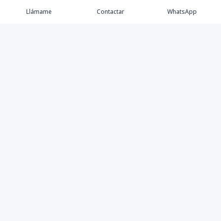
Llámame
Contactar
WhatsApp
Keller Williams Realty, Empresa de Bienes Raíces con
presencia en los cinco Continentes y 40 años en el
Mercado Inmobiliario.
Contáctanos
8094757171
contabilidad@kwcapitalrd.com