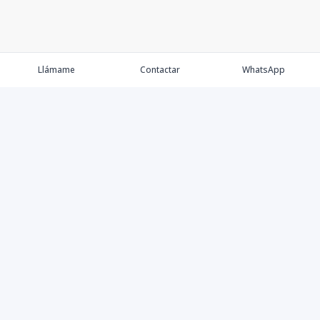
Llámame
Contactar
WhatsApp
Keller Williams Realty, Empresa de Bienes Raíces con
presencia en los cinco Continentes y 40 años en el
Mercado Inmobiliario.
Contáctanos