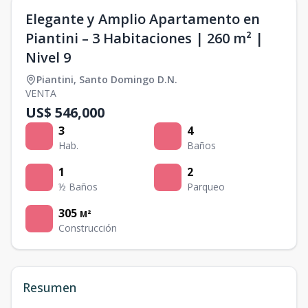
Elegante y Amplio Apartamento en
Piantini – 3 Habitaciones | 260 m² |
Nivel 9
Piantini
,
Santo Domingo D.N.
VENTA
US$ 546,000
3
4
Hab.
Baños
1
2
½ Baños
Parqueo
305
M²
Construcción
Resumen