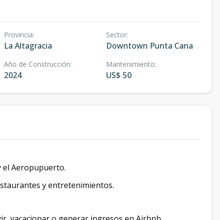
Provincia
:
Sector
:
La Altagracia
Downtown Punta Cana
Año de Construcción
:
Mantenimiento
:
2024
US$ 50
y el Aeropupuerto.
estaurantes y entretenimientos.
ir, vacacionar o generar ingresos en Airbnb.