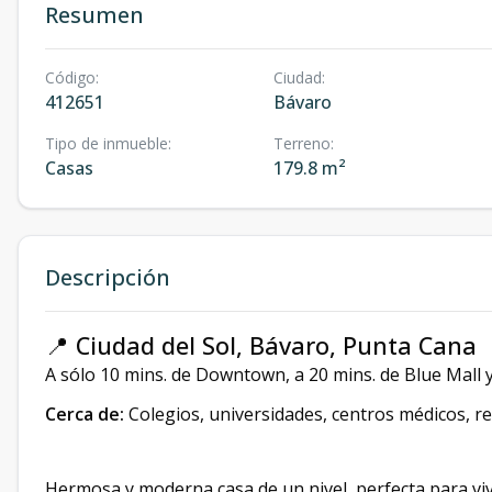
Resumen
Código
:
Ciudad
:
412651
Bávaro
Tipo de inmueble
:
Terreno
:
Casas
179.8 m²
Descripción
📍 Ciudad del Sol, Bávaro, Punta Cana
A sólo 10 mins. de
Downtown, a 20 mins. de Blue Mall 
Cerca de:
Colegios, universidades, centros médicos, r
Hermosa y moderna casa de un nivel, perfecta para viv