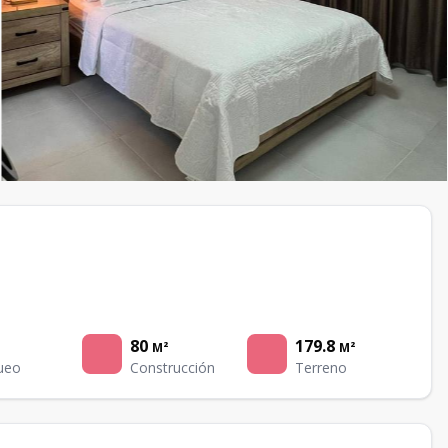
80
179.8
M²
M²
ueo
Construcción
Terreno