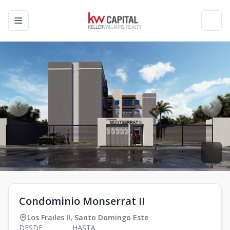
Toggle navigation menu
Toggl
Condominio Monserrat II
Los Frailes II
,
Santo Domingo Este
DESDE
HASTA