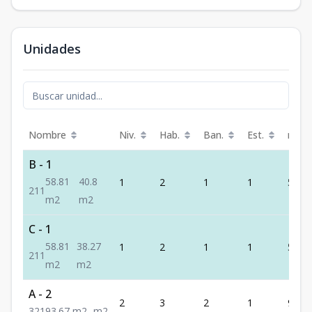
Unidades
Nombre
Niv.
Hab.
Ban.
Est.
m²
B - 1
58.81
40.8
1
2
1
1
58.81
2
1
1
m2
m2
C - 1
58.81
38.27
1
2
1
1
58.81
2
1
1
m2
m2
A - 2
2
3
2
1
93.67
3
2
1
93.67
m2
-
m2