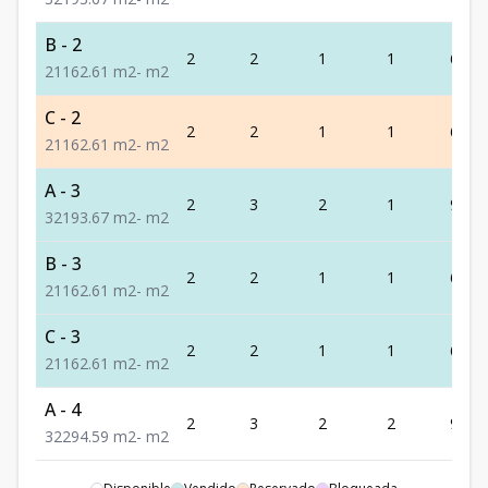
B - 2
2
2
1
1
62.61
2
1
1
62.61
m2
-
m2
C - 2
2
2
1
1
62.61
2
1
1
62.61
m2
-
m2
A - 3
2
3
2
1
93.67
3
2
1
93.67
m2
-
m2
B - 3
2
2
1
1
62.61
2
1
1
62.61
m2
-
m2
C - 3
2
2
1
1
62.61
2
1
1
62.61
m2
-
m2
A - 4
2
3
2
2
94.59
3
2
2
94.59
m2
-
m2
B - 4