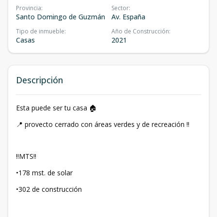
Provincia
:
Sector
:
Santo Domingo de Guzmán
Av. España
Tipo de inmueble
:
Año de Construcción
:
Casas
2021
Descripción
Esta puede ser tu casa 🏠
📍 provecto cerrado con áreas verdes y de recreación ‼
‼MTS‼
•178 mst. de solar
•302 de construcción