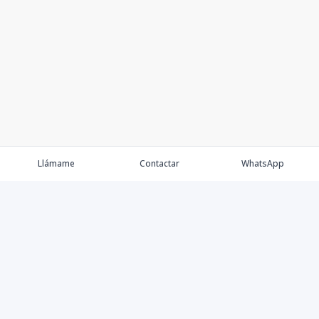
Llámame
Contactar
WhatsApp
Keller Williams Realty, Empresa de Bienes Raíces con