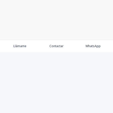
Llámame
Contactar
WhatsApp
Keller Williams Realty, Empresa de Bienes Raíces con
presencia en los cinco Continentes y 40 años en el