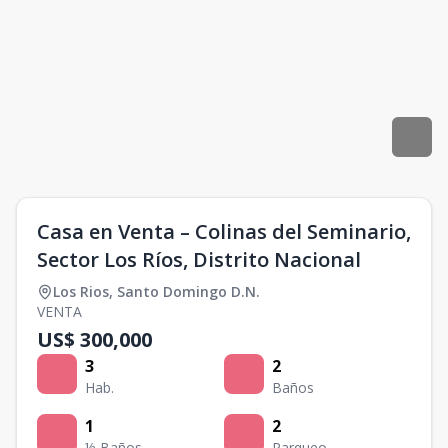
Casa en Venta – Colinas del Seminario,
Sector Los Ríos, Distrito Nacional
Los Rios
,
Santo Domingo D.N.
VENTA
US$ 300,000
3
2
Hab.
Baños
1
2
½ Baños
Parqueo