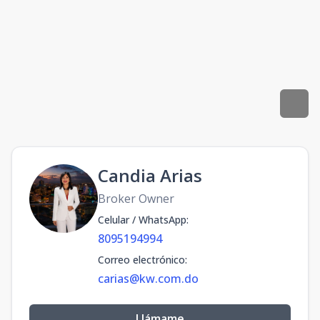
Candia Arias
Broker Owner
Celular / WhatsApp
:
8095194994
Correo electrónico
:
carias@kw.com.do
Llámame