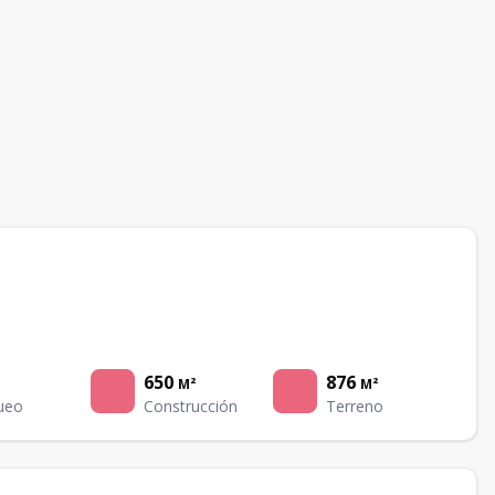
650
876
M²
M²
ueo
Construcción
Terreno