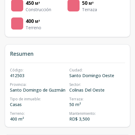
450
50
M²
M²
Construcción
Terraza
400
M²
Terreno
Resumen
Código
:
Ciudad
:
412503
Santo Domingo Oeste
Provincia
:
Sector
:
Santo Domingo de Guzmán
Colinas Del Oeste
Tipo de inmueble
:
Terraza
:
Casas
50 m²
Terreno
:
Mantenimiento
:
400 m²
RD$ 3,500