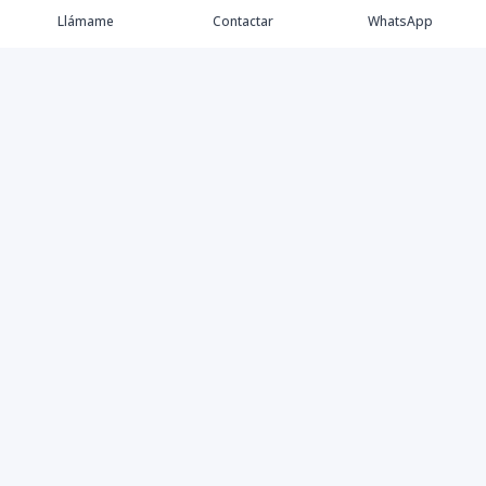
Llámame
Contactar
WhatsApp
Keller Williams Realty, Empresa de Bienes Raíces con
presencia en los cinco Continentes y 40 años en el
Mercado Inmobiliario.
Contáctanos
8094757171
contabilidad@kwcapitalrd.com