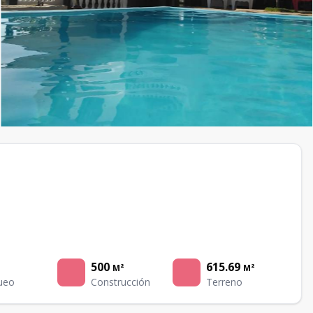
500
615.69
M²
M²
ueo
Construcción
Terreno