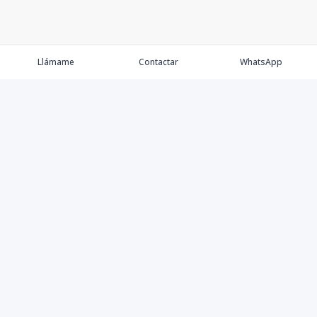
Llámame
Contactar
WhatsApp
Keller Williams Realty, Empresa de Bienes Raíces con
presencia en los cinco Continentes y 40 años en el
Mercado Inmobiliario.
Contáctanos