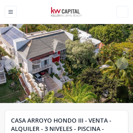
Toggle navigation menu
Toggl
CASA ARROYO HONDO III - VENTA -
ALQUILER - 3 NIVELES - PISCINA -