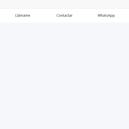
Llámame
Contactar
WhatsApp
Keller Williams Realty, Empresa de Bienes Raíces con
presencia en los cinco Continentes y 40 años en el
Mercado Inmobiliario.
Contáctanos
8094757171