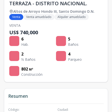
TERRAZA - DISTRITO NACIONAL.
Altos de Arroyo Hondo III
,
Santo Domingo D.N.
Venta
Venta amueblado
Alquiler amueblado
VENTA
US$ 740,000
6
5
Hab.
Baños
2
4
½ Baños
Parqueo
802
M²
Construcción
Resumen
Código
:
Ciudad
: