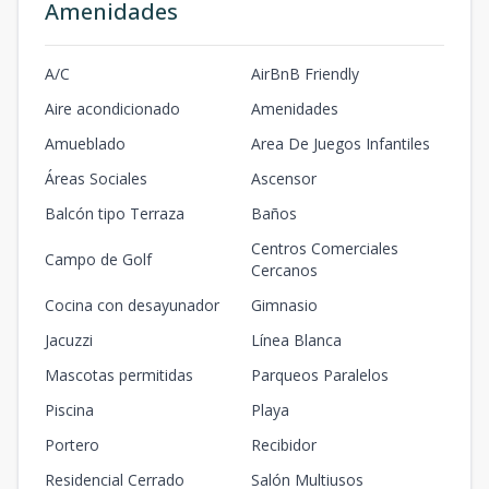
Amenidades
A/C
AirBnB Friendly
Aire acondicionado
Amenidades
Amueblado
Area De Juegos Infantiles
Áreas Sociales
Ascensor
Balcón tipo Terraza
Baños
Centros Comerciales
Campo de Golf
Cercanos
Cocina con desayunador
Gimnasio
Jacuzzi
Línea Blanca
Mascotas permitidas
Parqueos Paralelos
Piscina
Playa
Portero
Recibidor
Residencial Cerrado
Salón Multiusos