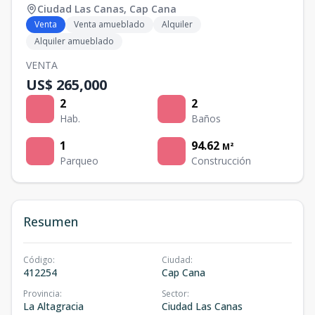
Ciudad Las Canas
,
Cap Cana
Venta
Venta amueblado
Alquiler
Alquiler amueblado
VENTA
US$ 265,000
2
2
Hab.
Baños
1
94.62
M²
Parqueo
Construcción
Resumen
Código
:
Ciudad
:
412254
Cap Cana
Provincia
:
Sector
:
La Altagracia
Ciudad Las Canas