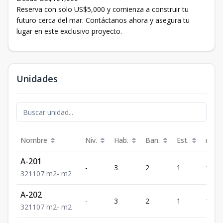
Reserva con solo US$5,000 y comienza a construir tu
futuro cerca del mar. Contáctanos ahora y asegura tu
lugar en este exclusivo proyecto.
Unidades
Nombre
Niv.
Hab.
Ban.
Est.
m²
A-201
-
3
2
1
107
3
2
1
107
m2
-
m2
A-202
-
3
2
1
107
3
2
1
107
m2
-
m2