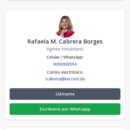
A-101
-
3
2
1
107
3
2
1
107
m2
-
m2
Rafaela M. Cabrera Borges
Agente Inmobiliario
Celular / WhatsApp
:
8096968594
Correo electrónico
:
rcabrera@kw.com.do
Llámame
Escribeme por Whatsapp