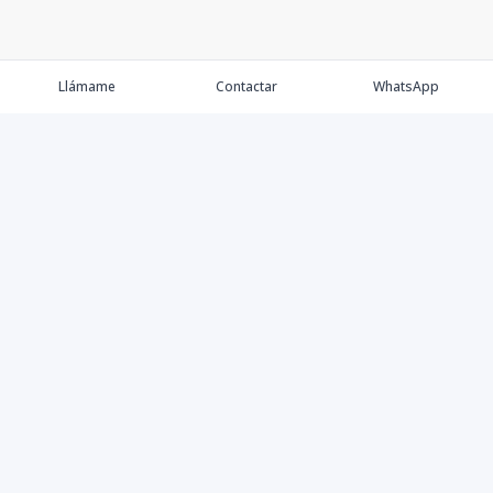
Llámame
Contactar
WhatsApp
Keller Williams Realty, Empresa de Bienes Raíces con
presencia en los cinco Continentes y 40 años en el
Mercado Inmobiliario.
Contáctanos
8094757171