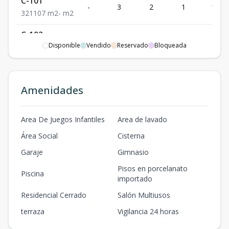
C-101
-
3
2
1
107
3
2
1
107
m2
-
m2
C-102
-
3
2
1
107
Disponible
Vendido
Reservado
Bloqueada
3
2
1
107
m2
-
m2
C-201
-
3
2
1
107
3
2
1
107
m2
-
m2
Amenidades
C-202
-
3
2
1
107
3
2
1
107
m2
-
m2
Area De Juegos Infantiles
Area de lavado
Área Social
Cisterna
C-301
107
47.49
-
3
2
2
107
Garaje
Gimnasio
3
2
2
m2
m2
Pisos en porcelanato
Piscina
importado
C-302
Residencial Cerrado
Salón Multiusos
107
47.49
-
3
2
2
107
3
2
2
m2
m2
terraza
Vigilancia 24 horas