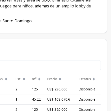
ivas terrazas y area de BBQ, Gimnasio totalmente
 juegos para niños, ademas de un amplio lobby de
 de Santo Domingo.
an.
Est.
m²
Precio
Estatus
2
125
US$ 290,000
Disponible
1
45.22
US$ 168,670.6
Disponible
2
125
US$ 320,000
Disponible