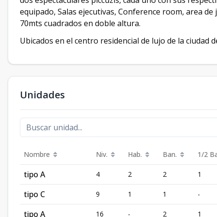
dos espectaculares piccuzis, cada uno con sus respect
equipado, Salas ejecutivas, Conference room, area de
70mts cuadrados en doble altura.
Ubicados en el centro residencial de lujo de la ciudad
Unidades
Nombre
Niv.
Hab.
Ban.
1/2 B
tipo A
4
2
2
1
tipo C
9
1
1
-
tipo A
16
-
2
1