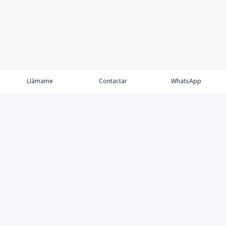
Llámame
Contactar
WhatsApp
Keller Williams Realty, Empresa de Bienes Raíces con
presencia en los cinco Continentes y 40 años en el
Mercado Inmobiliario.