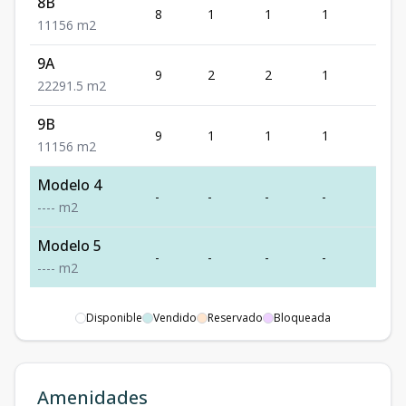
8B
8
1
1
1
1
1
1
1
56
m2
9A
9
2
2
1
2
2
2
2
91.5
m2
9B
9
1
1
1
1
1
1
1
56
m2
Modelo 4
-
-
-
-
-
-
-
-
-
m2
Modelo 5
-
-
-
-
-
-
-
-
-
m2
Disponible
Vendido
Reservado
Bloqueada
Amenidades