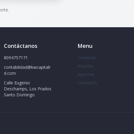
orte.
Contáctanos
Menu
8094757171
Comprar
Alquilar
contabilidad@kwcapitalr
d.com
Agentes
Calle Eugenio
Contacto
Deschamps, Los Prados
Santo Domingo