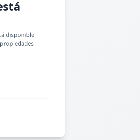
está
tá disponible
 propiedades