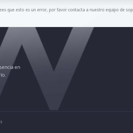
rees que esto es un error, por favor contacta a nuestro equipo de sop
sencia en
io.
os