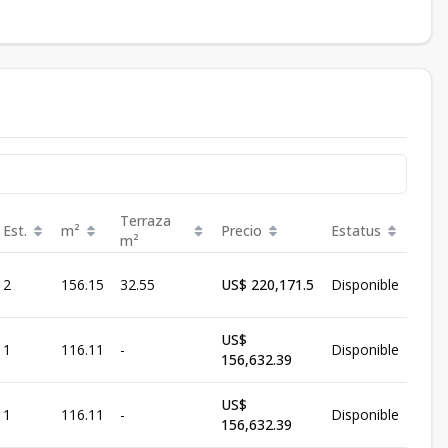
Terraza
Est.
m²
Precio
Estatus
m²
2
156.15
32.55
US$ 220,171.5
Disponible
US$
1
116.11
-
Disponible
156,632.39
US$
1
116.11
-
Disponible
156,632.39