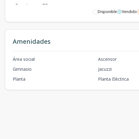
Penthouse 7B
7
4
2
1
Disponible
Vendido
Apartamento
2
3
2
1
2A
Amenidades
Área social
Ascensor
Gimnasio
Jacuzzi
Planta
Planta Eléctrica