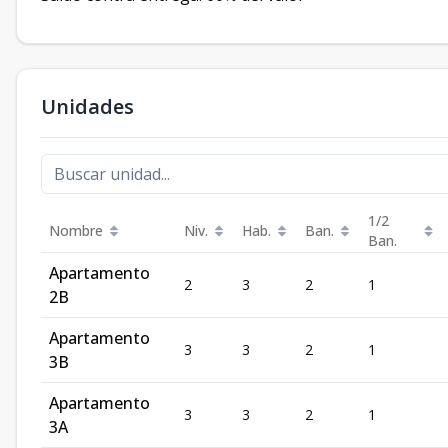
Unidades
1/2
Nombre
Niv.
Hab.
Ban.
Ban.
Apartamento
2
3
2
1
2B
Apartamento
3
3
2
1
3B
Apartamento
3
3
2
1
3A