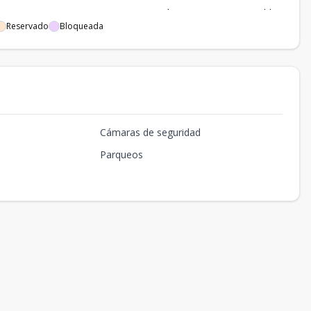
1
178.92
-
US$ 254,066.4
Disponible
Reservado
Bloqueada
2
156.15
32.55
US$ 220,171.5
Disponible
Cámaras de seguridad
Parqueos