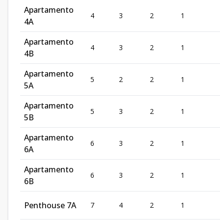
Apartamento
4
3
2
1
4A
Apartamento
4
3
2
1
4B
Apartamento
5
2
2
1
5A
Apartamento
5
3
2
1
5B
Apartamento
6
3
2
1
6A
Apartamento
6
3
2
1
6B
Penthouse 7A
7
4
2
1