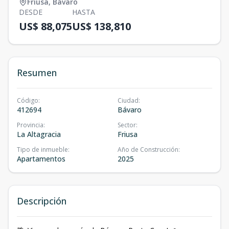
Friusa
,
Bávaro
DESDE
HASTA
US$ 88,075
US$ 138,810
Resumen
Código
:
Ciudad
:
412694
Bávaro
Provincia
:
Sector
:
La Altagracia
Friusa
Tipo de inmueble
:
Año de Construcción
:
Apartamentos
2025
Descripción