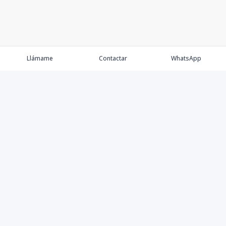
Llámame
Contactar
WhatsApp
Keller Williams Realty, Empresa de Bienes Raíces con
presencia en los cinco Continentes y 40 años en el
Mercado Inmobiliario.
Contáctanos