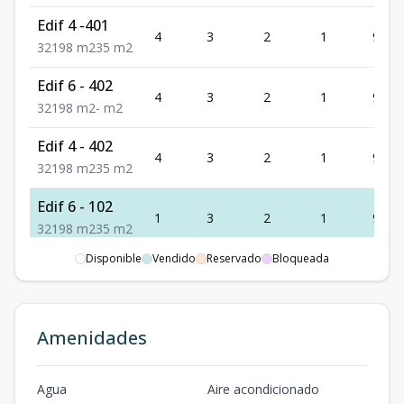
Edif 4 -401
4
3
2
1
98
3
2
1
98
m2
35
m2
Edif 6 - 402
4
3
2
1
98
3
2
1
98
m2
-
m2
Edif 4 - 402
4
3
2
1
98
3
2
1
98
m2
35
m2
Edif 6 - 102
1
3
2
1
98
3
2
1
98
m2
35
m2
Disponible
Vendido
Reservado
Bloqueada
Edif 6 - 101
1
3
2
1
98
3
2
1
98
m2
30
m2
Edif 3-202
Amenidades
2
3
2
1
98
3
2
1
98
m2
-
m2
Edif 3-301
Agua
Aire acondicionado
3
3
2
1
98