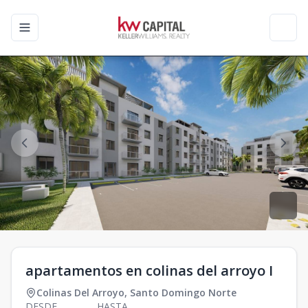
Toggle navigation menu
Toggl
apartamentos en colinas del arroyo I
Colinas Del Arroyo
,
Santo Domingo Norte
DESDE
HASTA