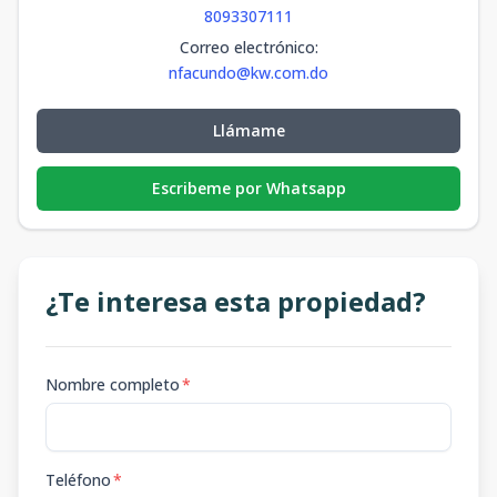
Edif 5-302
8093307111
3
3
2
1
98
3
2
1
98
m2
-
m2
Correo electrónico
:
nfacundo@kw.com.do
Edif 6-202
2
3
2
1
98
3
2
1
98
m2
-
m2
Llámame
Edif 6-301
3
3
2
1
98
3
2
1
98
m2
-
m2
Escribeme por Whatsapp
¿Te interesa esta propiedad?
Nombre completo
*
Teléfono
*