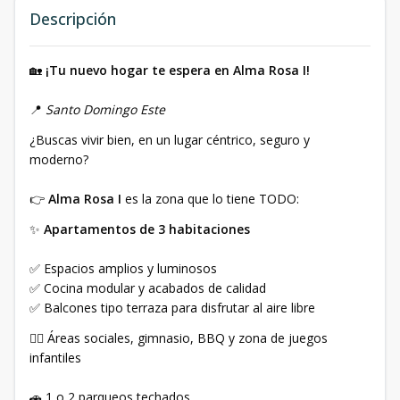
Descripción
🏡
¡Tu nuevo hogar te espera en Alma Rosa I!
📍
Santo Domingo Este
¿Buscas vivir bien, en un lugar céntrico, seguro y
moderno?
👉
Alma Rosa I
es la zona que lo tiene TODO:
✨
Apartamentos de 3 habitaciones
✅ Espacios amplios y luminosos
✅ Cocina modular y acabados de calidad
✅ Balcones tipo terraza para disfrutar al aire libre
🏋️‍♀️ Áreas sociales, gimnasio, BBQ y zona de juegos
infantiles
🚗 1 o 2 parqueos techados