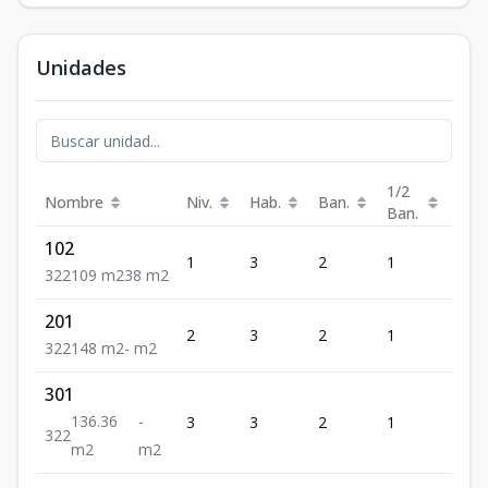
Unidades
1/2
Nombre
Niv.
Hab.
Ban.
Est.
Ban.
102
1
3
2
1
2
3
2
2
109
m2
38
m2
201
2
3
2
1
2
3
2
2
148
m2
-
m2
301
136.36
-
3
3
2
1
2
3
2
2
m2
m2