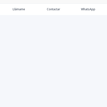
Llámame
Contactar
WhatsApp
Keller Williams Realty, Empresa de Bienes Raíces con
presencia en los cinco Continentes y 40 años en el
Mercado Inmobiliario.
Contáctanos
8094757171
contabilidad@kwcapitalrd.com