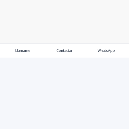
Llámame
Contactar
WhatsApp
Keller Williams Realty, Empresa de Bienes Raíces con
presencia en los cinco Continentes y 40 años en el
Mercado Inmobiliario.