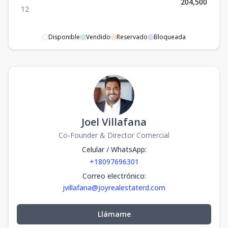
204,500
1
2
Disponible
Vendido
Reservado
Bloqueada
Joel Villafana
Co-Founder & Director Comercial
Celular / WhatsApp
:
+18097696301
Correo electrónico
:
jvillafana@joyrealestaterd.com
Llámame