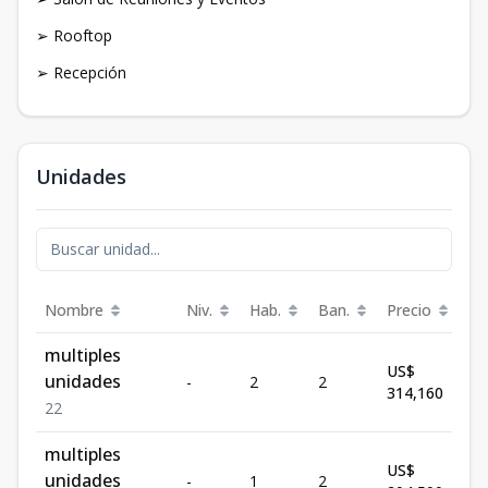
➢ Rooftop
➢ Recepción
Unidades
Nombre
Niv.
Hab.
Ban.
Precio
Es
multiples
US$
unidades
-
2
2
Di
314,160
2
2
multiples
US$
unidades
-
1
2
Di