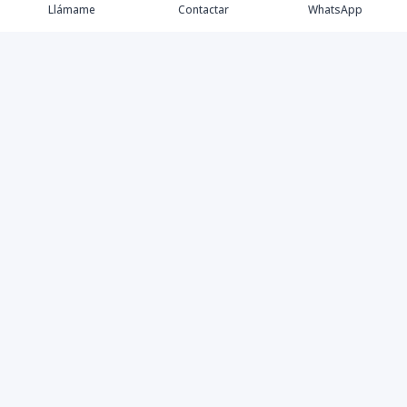
Llámame
Contactar
WhatsApp
Keller Williams Realty, Empresa de Bienes Raíces con
presencia en los cinco Continentes y 40 años en el
Mercado Inmobiliario.
Contáctanos
8094757171
contabilidad@kwcapitalrd.com
Calle Eugenio Deschamps, Los Prados Santo Domingo