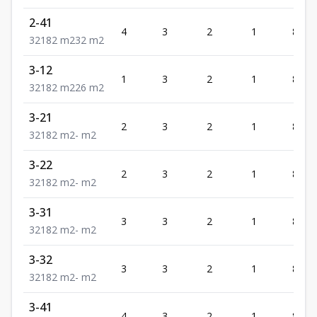
2-41
4
3
2
1
82
3
2
1
82
m2
32
m2
3-12
1
3
2
1
82
3
2
1
82
m2
26
m2
3-21
2
3
2
1
82
3
2
1
82
m2
-
m2
3-22
2
3
2
1
82
3
2
1
82
m2
-
m2
3-31
3
3
2
1
82
3
2
1
82
m2
-
m2
3-32
3
3
2
1
82
3
2
1
82
m2
-
m2
3-41
4
3
2
1
82