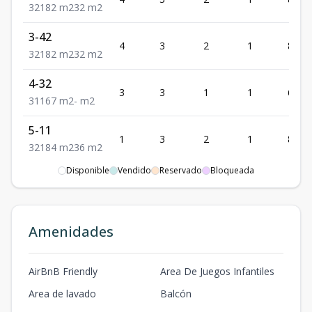
3
2
1
82
m2
32
m2
3-42
4
3
2
1
82
3
2
1
82
m2
32
m2
4-32
3
3
1
1
67
3
1
1
67
m2
-
m2
5-11
1
3
2
1
84
3
2
1
84
m2
36
m2
Disponible
Vendido
Reservado
Bloqueada
5-21
2
3
2
1
84
3
2
1
84
m2
-
m2
5-22
Amenidades
2
3
2
1
84
3
2
1
84
m2
-
m2
5-31
AirBnB Friendly
Area De Juegos Infantiles
3
3
2
1
84
3
2
1
84
m2
-
m2
Area de lavado
Balcón