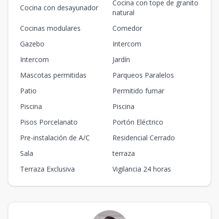
5-32
Cocina con tope de granito
Cocina con desayunador
3
3
2
1
84
natural
3
2
1
84
m2
-
m2
Cocinas modulares
Comedor
5-41
4
3
2
1
84
Gazebo
Intercom
3
2
1
84
m2
33
m2
Intercom
Jardín
5-42
Mascotas permitidas
4
3
Parqueos Paralelos
2
1
84
3
2
1
84
m2
33
m2
Patio
Permitido fumar
6-31
Piscina
Piscina
3
3
2
1
84
3
2
1
84
m2
-
m2
Pisos Porcelanato
Portón Eléctrico
6-32
Pre-instalación de A/C
Residencial Cerrado
3
3
2
1
84
3
2
1
84
m2
-
m2
Sala
terraza
6-41
Terraza Exclusiva
Vigilancia 24 horas
4
3
2
1
84
3
2
1
84
m2
33
m2
2-32
3
3
2
1
82
3
2
1
82
m2
-
m2