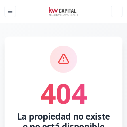
Toggle navigation menu
Toggl
404
La propiedad no existe
o no está disponible