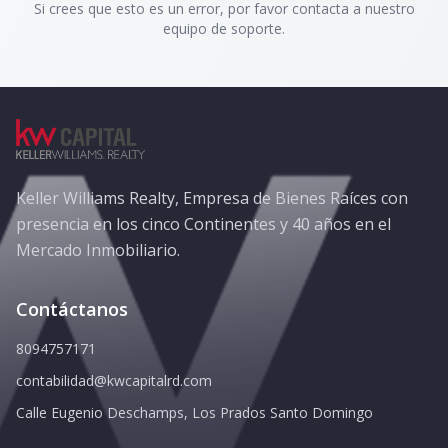
Si crees que esto es un error, por favor contacta a nuestro
equipo de soporte.
Keller Williams Realty, Empresa de Bienes Raíces con
presencia en los cinco Continentes y 40 años en el
Mercado Inmobiliario.
Contáctanos
8094757171
contabilidad@kwcapitalrd.com
Calle Eugenio Deschamps, Los Prados Santo Domingo