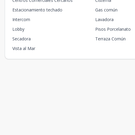
Centros Comerciales Cercanos
Cisterna
Estacionamiento techado
Gas común
Intercom
Lavadora
Lobby
Pisos Porcelanato
Secadora
Terraza Común
Vista al Mar