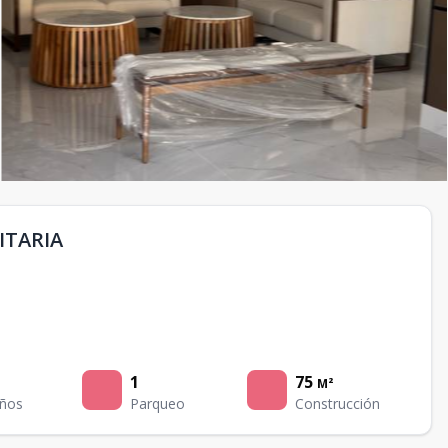
ITARIA
1
75
M²
ños
Parqueo
Construcción