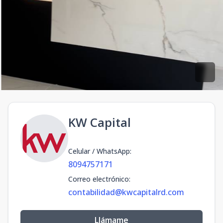
KW Capital
Celular / WhatsApp
:
8094757171
Correo electrónico
:
contabilidad@kwcapitalrd.com
Llámame