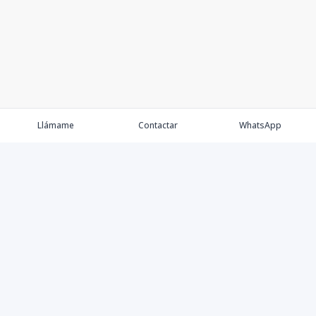
Llámame
Contactar
WhatsApp
Keller Williams Realty, Empresa de Bienes Raíces con
presencia en los cinco Continentes y 40 años en el
Mercado Inmobiliario.