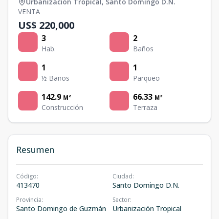
Urbanización Tropical
,
Santo Domingo D.N.
VENTA
US$ 220,000
3
2
Hab.
Baños
1
1
½ Baños
Parqueo
142.9
66.33
M²
M²
Construcción
Terraza
Resumen
Código
:
Ciudad
:
413470
Santo Domingo D.N.
Provincia
:
Sector
:
Santo Domingo de Guzmán
Urbanización Tropical