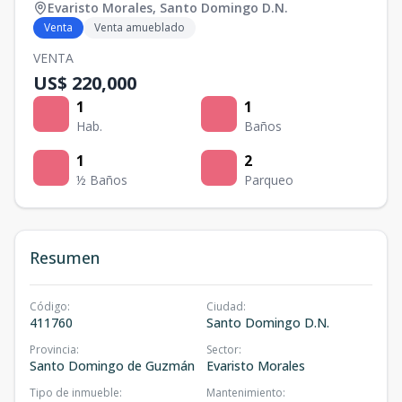
Evaristo Morales
,
Santo Domingo D.N.
Venta
Venta amueblado
VENTA
US$ 220,000
1
1
Hab.
Baños
1
2
½ Baños
Parqueo
Resumen
Código
:
Ciudad
:
411760
Santo Domingo D.N.
Provincia
:
Sector
:
Santo Domingo de Guzmán
Evaristo Morales
Tipo de inmueble
:
Mantenimiento
: