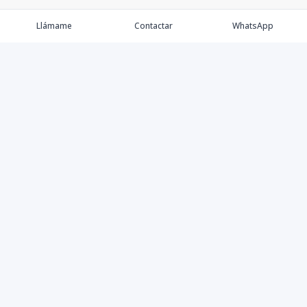
Llámame
Contactar
WhatsApp
Keller Williams Realty, Empresa de Bienes Raíces con
presencia en los cinco Continentes y 40 años en el
Mercado Inmobiliario.
Contáctanos
8094757171
contabilidad@kwcapitalrd.com