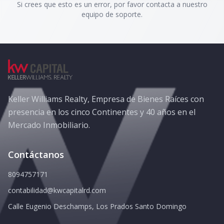
Si crees que esto es un error, por favor contacta a nuestro
equipo de soporte.
Keller Williams Realty, Empresa de Bienes Raíces con
presencia en los cinco Continentes y 40 años en el
Mercado Inmobiliario.
Contáctanos
8094757171
contabilidad@kwcapitalrd.com
Calle Eugenio Deschamps, Los Prados Santo Domingo