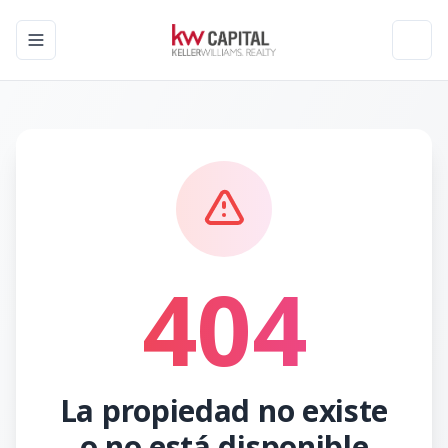
Toggle navigation menu
Toggl
404
La propiedad no existe
o no está disponible