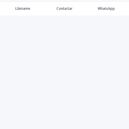
Llámame
Contactar
WhatsApp
Keller Williams Realty, Empresa de Bienes Raíces con
presencia en los cinco Continentes y 40 años en el
Mercado Inmobiliario.
Contáctanos
8094757171
contabilidad@kwcapitalrd.com