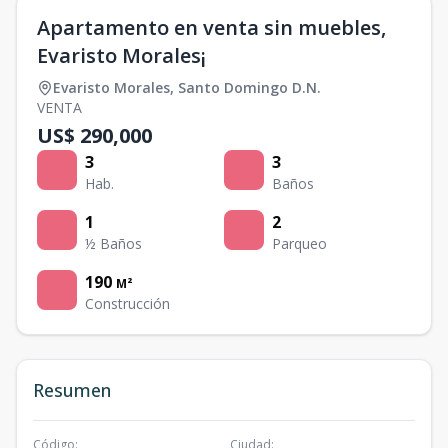
Apartamento en venta sin muebles,
Evaristo Morales¡
Evaristo Morales
,
Santo Domingo D.N.
VENTA
US$ 290,000
3
3
Hab.
Baños
1
2
½ Baños
Parqueo
190
M²
Construcción
Resumen
Código
:
Ciudad
: