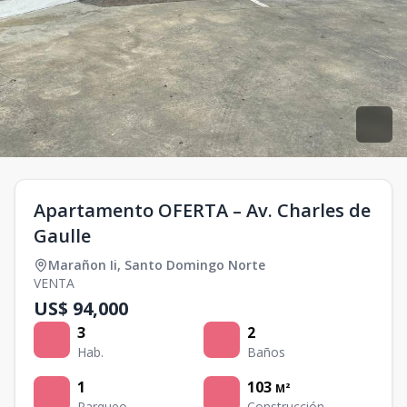
Apartamento OFERTA – Av. Charles de
Gaulle
Marañon Ii
,
Santo Domingo Norte
VENTA
US$ 94,000
3
2
Hab.
Baños
1
103
M²
Parqueo
Construcción