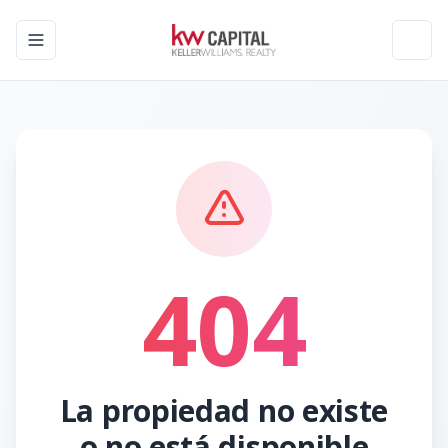
Toggle navigation menu
Toggl
404
La propiedad no existe
o no está disponible