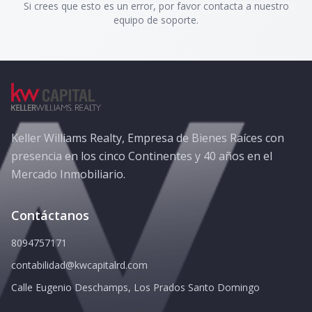
Si crees que esto es un error, por favor contacta a nuestro
equipo de soporte.
Keller Williams Realty, Empresa de Bienes Raíces con
presencia en los cinco Continentes y 40 años en el
Mercado Inmobiliario.
Contáctanos
8094757171
contabilidad@kwcapitalrd.com
Calle Eugenio Deschamps, Los Prados Santo Domingo