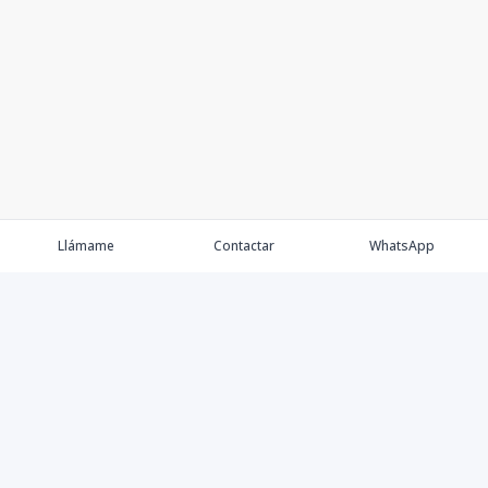
Llámame
Contactar
WhatsApp
Keller Williams Realty, Empresa de Bienes Raíces con