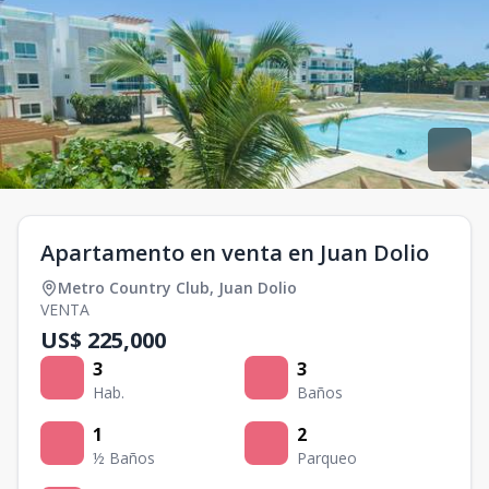
Apartamento en venta en Juan Dolio
Metro Country Club
,
Juan Dolio
VENTA
US$ 225,000
3
3
Hab.
Baños
1
2
½ Baños
Parqueo