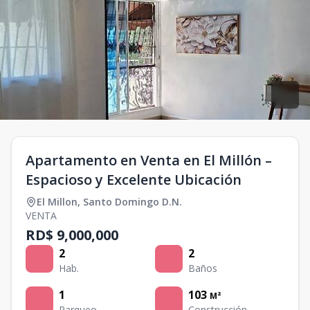
Apartamento en Venta en El Millón –
Espacioso y Excelente Ubicación
El Millon
,
Santo Domingo D.N.
VENTA
RD$ 9,000,000
2
2
Hab.
Baños
1
103
M²
Parqueo
Construcción