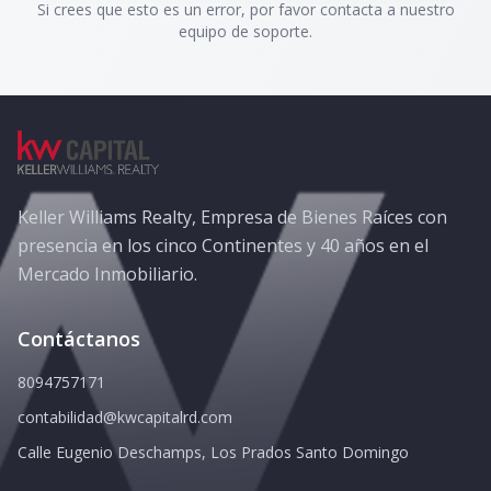
Si crees que esto es un error, por favor contacta a nuestro
equipo de soporte.
Keller Williams Realty, Empresa de Bienes Raíces con
presencia en los cinco Continentes y 40 años en el
Mercado Inmobiliario.
Contáctanos
8094757171
contabilidad@kwcapitalrd.com
Calle Eugenio Deschamps, Los Prados Santo Domingo