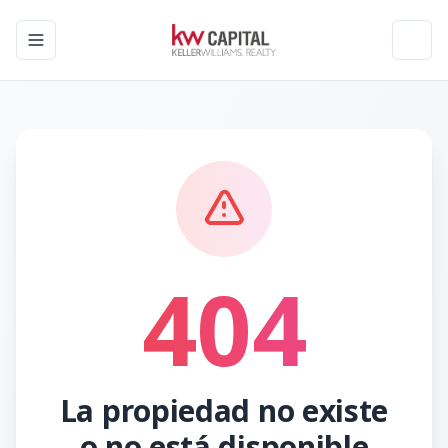
Toggle navigation menu
Toggl
404
La propiedad no existe
o no está disponible