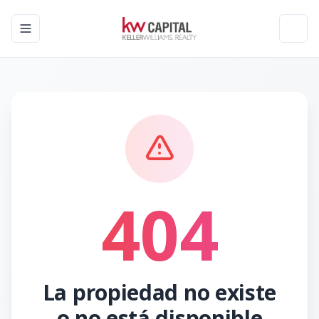
Toggle navigation menu
Toggl
404
La propiedad no existe
o no está disponible