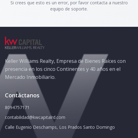
Si crees que esto es un error, por favor contacta a nuestro
equipo de soporte.
Keller Williams Realty, Empresa de Bienes Raíces con
presencia en los cinco Continentes y 40 años en el
Mercado Inmobiliario.
Contáctanos
8094757171
contabilidad@kwcapitalrd.com
Calle Eugenio Deschamps, Los Prados Santo Domingo