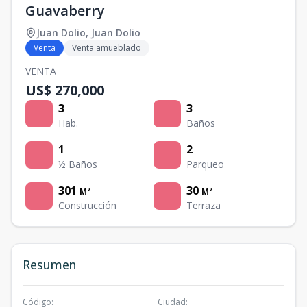
Guavaberry
Juan Dolio
,
Juan Dolio
Venta
Venta amueblado
VENTA
US$ 270,000
3
3
Hab.
Baños
1
2
½ Baños
Parqueo
301
30
M²
M²
Construcción
Terraza
Resumen
Código
:
Ciudad
: