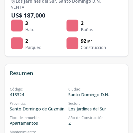
Los Jardines del Sur
,
Santo Domingo D.N.
VENTA
US$ 187,000
3
2
Hab.
Baños
2
92
M²
Parqueo
Construcción
Resumen
Código
:
Ciudad
:
413324
Santo Domingo D.N.
Provincia
:
Sector
:
Santo Domingo de Guzmán
Los Jardines del Sur
Tipo de inmueble
:
Año de Construcción
:
Apartamentos
2
Mantenimiento
: