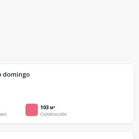
o domingo
103
M²
ueo
Construcción