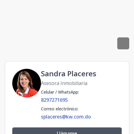
Sandra Placeres
Asesora Inmobiliaria
Celular / WhatsApp
:
8297271695
Correo electrónico
:
splaceres@kw.com.do
Llámame