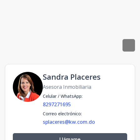
Sandra Placeres
Asesora Inmobiliaria
Celular / WhatsApp
:
8297271695
Correo electrónico
:
splaceres@kw.com.do
Llámame